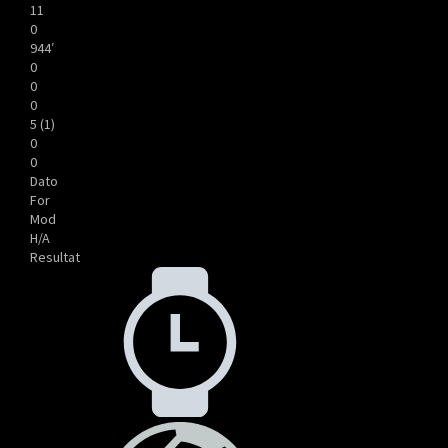
11
0
944′
0
0
0
5 (1)
0
0
Dato
For
Mod
H/A
Resultat