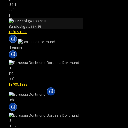
U
1:1
83`
1
Bundesliga 1997/98
13/02/1998
Hjemme
Borussia Dortmund
H
T
0:1
90`
13/09/1997
Ude
Borussia Dortmund
U
U
2:2