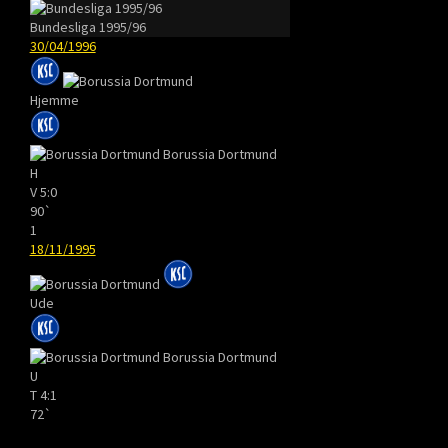
Bundesliga 1995/96
30/04/1996
Hjemme
Borussia Dortmund
H
V
5:0
90`
1
18/11/1995
Ude
Borussia Dortmund
U
T
4:1
72`