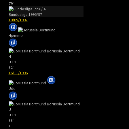
79`
Bundesliga 1996/97
10/05/1997
Hjemme
Borussia Dortmund
H
U
1:1
82`
16/11/1996
Ude
Borussia Dortmund
U
U
1:1
88`
1