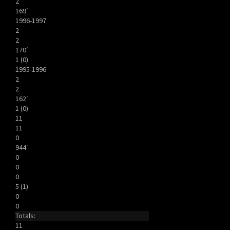
2
169′
1996-1997
2
2
170′
1 (0)
1995-1996
2
2
162′
1 (0)
11
11
0
944′
0
0
0
5 (1)
0
0
Totals:
11