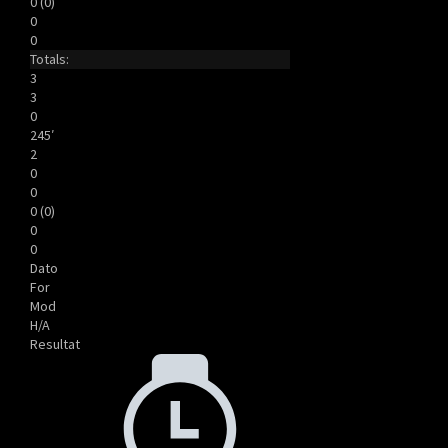
0 (0)
0
0
Totals:
3
3
0
245′
2
0
0
0 (0)
0
0
Dato
For
Mod
H/A
Resultat