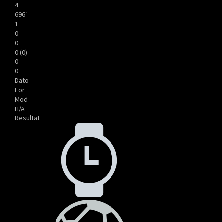
4
696′
1
0
0
0 (0)
0
0
Dato
For
Mod
H/A
Resultat