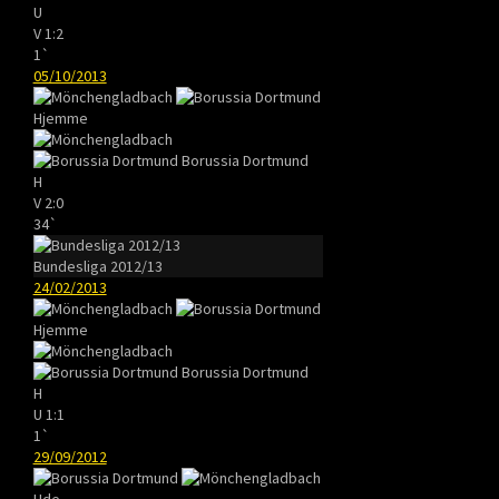
U
V
1:2
1`
05/10/2013
Hjemme
Borussia Dortmund
H
V
2:0
34`
Bundesliga 2012/13
24/02/2013
Hjemme
Borussia Dortmund
H
U
1:1
1`
29/09/2012
Ude