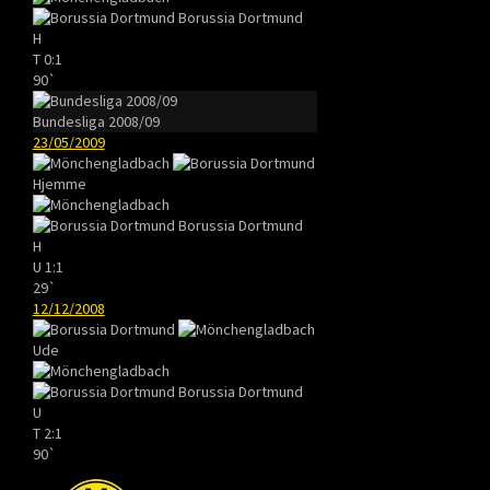
Borussia Dortmund
H
T
0:1
90`
Bundesliga 2008/09
23/05/2009
Hjemme
Borussia Dortmund
H
U
1:1
29`
12/12/2008
Ude
Borussia Dortmund
U
T
2:1
90`