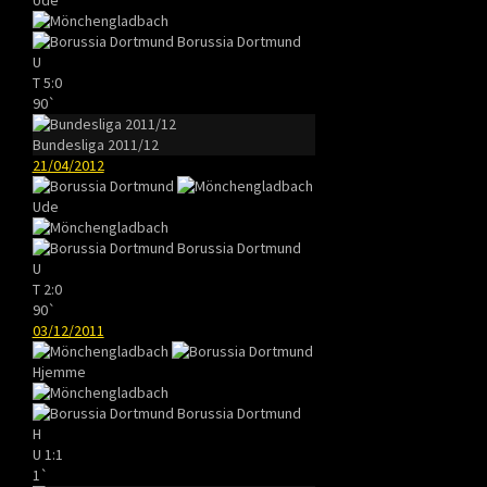
Borussia Dortmund
U
T
5:0
90`
Bundesliga 2011/12
21/04/2012
Ude
Borussia Dortmund
U
T
2:0
90`
03/12/2011
Hjemme
Borussia Dortmund
H
U
1:1
1`