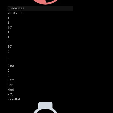
Bundesliga
2010-2011
1
1
90′
1
1
0
90′
0
0
0
0 (0)
0
0
Dato
For
Mod
H/A
Resultat