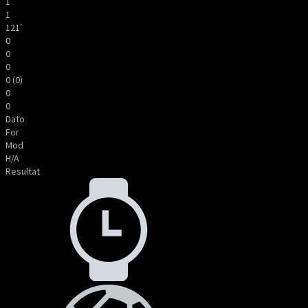
1
1
121′
0
0
0
0 (0)
0
0
Dato
For
Mod
H/A
Resultat