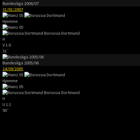
Bundesliga 2006/07
31/01/2007
Hjemme
Borussia Dortmund
H
V
1:0
31`
Bundesliga 2005/06
24/09/2005
Hjemme
Borussia Dortmund
H
U
1:1
90`