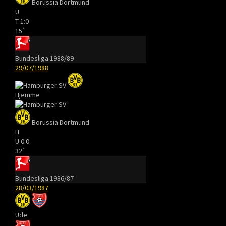
Borussia Dortmund
U
T
1:0
15`
Bundesliga 1988/89
29/07/1988
Hjemme
Borussia Dortmund
H
U
0:0
32`
Bundesliga 1986/87
28/03/1987
Ude