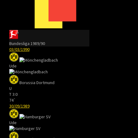
Bundesliga 1989/90
03/03/1990
Ude
Borussia Dortmund
U
T
3:0
74`
30/09/1989
Ude