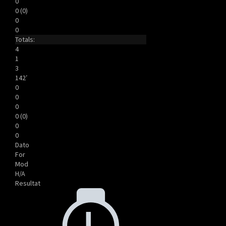
0
0 (0)
0
0
Totals:
4
1
3
142′
0
0
0
0 (0)
0
0
Dato
For
Mod
H/A
Resultat