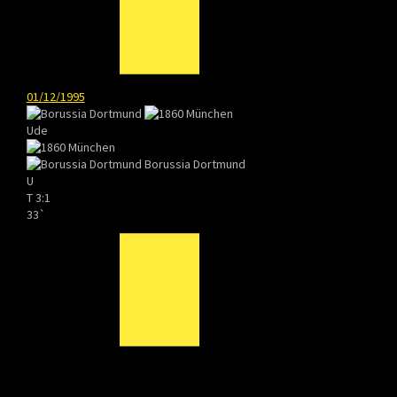
01/12/1995
Ude
Borussia Dortmund
U
T
3:1
33`