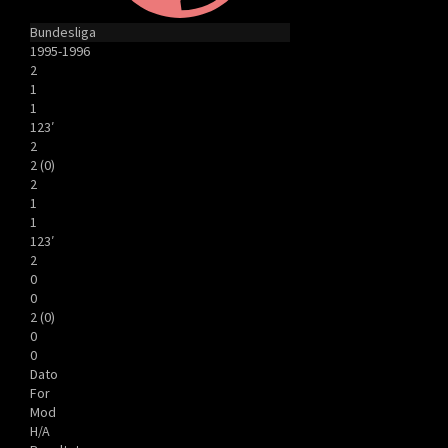
Bundesliga
1995-1996
2
1
1
123′
2
2 (0)
2
1
1
123′
2
0
0
2 (0)
0
0
Dato
For
Mod
H/A