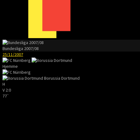
Bundesliga 2007/08
25/11/2007
Hjemme
Borussia Dortmund
H
V
2:0
77`