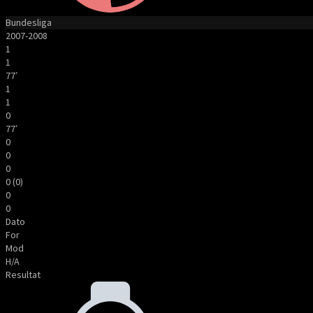
Bundesliga
2007-2008
1
1
77′
1
1
0
77′
0
0
0
0 (0)
0
0
Dato
For
Mod
H/A
Resultat