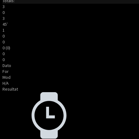
Totals:
3
0
3
45′
1
0
0
0 (0)
0
0
Dato
For
Mod
H/A
Resultat