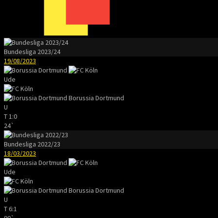
Bundesliga 2023/24
19/08/2023
Ude
Borussia Dortmund
U
T
1:0
24`
Bundesliga 2022/23
18/03/2023
Ude
Borussia Dortmund
U
T
6:1
90`