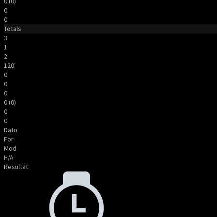
0 (0)
0
0
Totals:
3
1
2
120′
0
0
0
0 (0)
0
0
Dato
For
Mod
H/A
Resultat