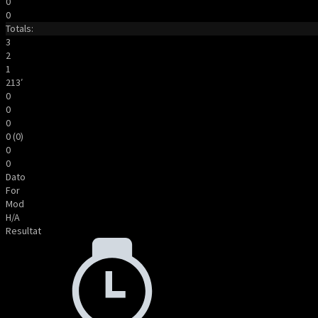
0
0
Totals:
3
2
1
213′
0
0
0
0 (0)
0
0
Dato
For
Mod
H/A
Resultat