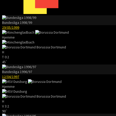
Bundesliga 1998/99
29/05/1999
Hjemme
Borussia Dortmund
H
T
0:2
45`
Bundesliga 1996/97
12/04/1997
Hjemme
Borussia Dortmund
H
V
3:2
90`