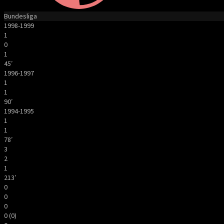
Bundesliga
1998-1999
1
0
1
45′
1996-1997
1
1
90′
1994-1995
1
1
78′
3
2
1
213′
0
0
0
0 (0)