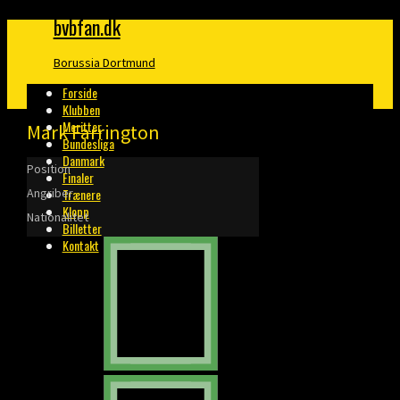
bvbfan.dk
Borussia Dortmund
Forside
Klubben
Meritter
Mark Farrington
Bundesliga
Danmark
Position
Finaler
Angriber
Trænere
Klopp
Nationalitet
Billetter
Kontakt