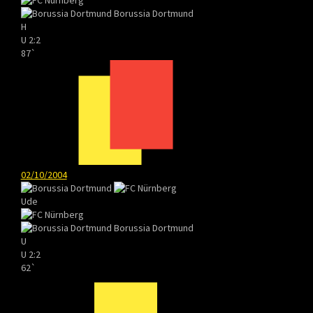
Borussia Dortmund
H
U
2:2
87`
02/10/2004
Ude
Borussia Dortmund
U
U
2:2
62`