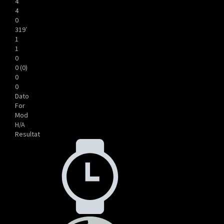
4
4
0
319′
1
1
0
0 (0)
0
0
Dato
For
Mod
H/A
Resultat