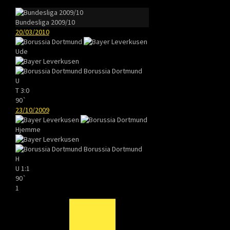
Bundesliga 2009/10
20/03/2010
Ude
Borussia Dortmund
U
T
3:0
90`
23/10/2009
Hjemme
Borussia Dortmund
H
U
1:1
90`
1