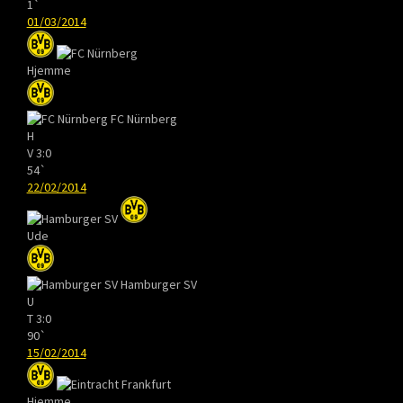
1`
01/03/2014
Hjemme
FC Nürnberg
H
V
3:0
54`
22/02/2014
Ude
Hamburger SV
U
T
3:0
90`
15/02/2014
Hjemme