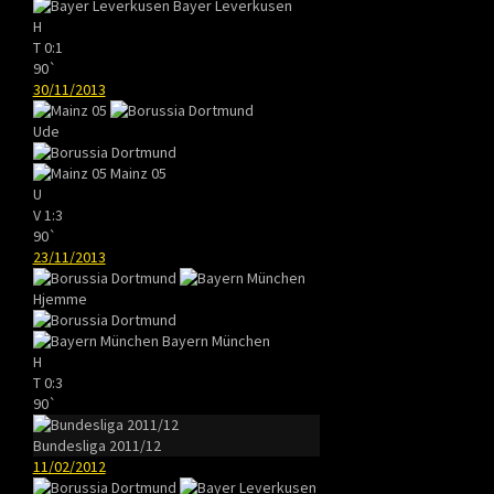
Bayer Leverkusen
H
T
0:1
90`
30/11/2013
Ude
Mainz 05
U
V
1:3
90`
23/11/2013
Hjemme
Bayern München
H
T
0:3
90`
Bundesliga 2011/12
11/02/2012