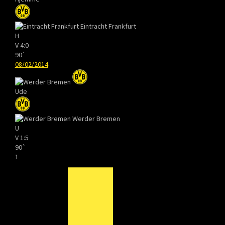
Eintracht Frankfurt
H
V
4:0
90`
08/02/2014
Ude
Werder Bremen
U
V
1:5
90`
1