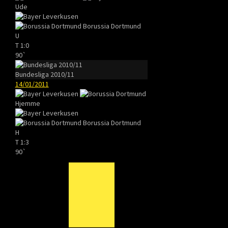
Ude
Borussia Dortmund
U
T
1:0
90`
Bundesliga 2010/11
14/01/2011
Hjemme
Borussia Dortmund
H
T
1:3
90`