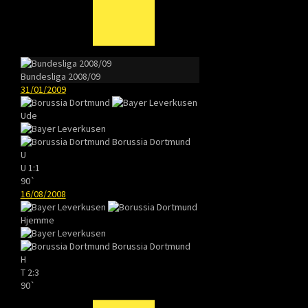
Bundesliga 2008/09
31/01/2009
Ude
Borussia Dortmund
U
U
1:1
90`
16/08/2008
Hjemme
Borussia Dortmund
H
T
2:3
90`