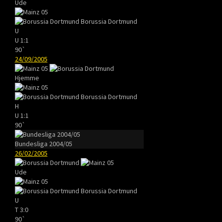
Ude
Borussia Dortmund
U
U
1:1
90`
24/09/2005
Hjemme
Borussia Dortmund
H
U
1:1
90`
Bundesliga 2004/05
26/02/2005
Ude
Borussia Dortmund
U
T
3:0
90`