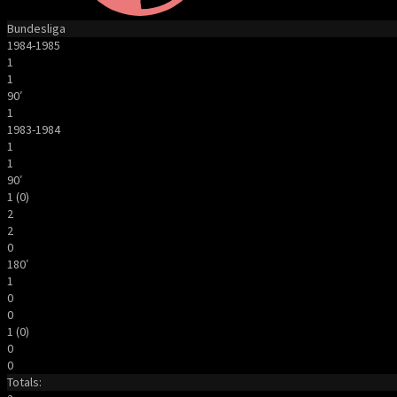
Bundesliga
1984-1985
1
1
90′
1
1983-1984
1
1
90′
1 (0)
2
2
0
180′
1
0
0
1 (0)
0
0
Totals: