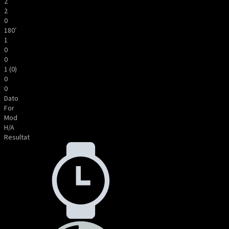
2
2
0
180′
1
0
0
1 (0)
0
0
Dato
For
Mod
H/A
Resultat