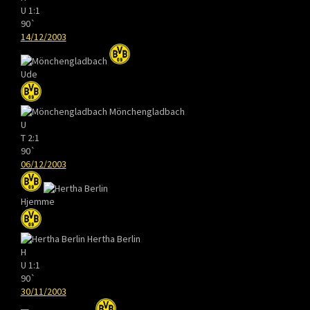
U
1:1
90`
14/12/2003
Ude
Mönchengladbach
U
T
2:1
90`
06/12/2003
Hjemme
Hertha Berlin
H
U
1:1
90`
30/11/2003