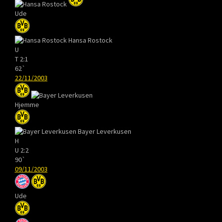
Ude
Hansa Rostock
U
T
2:1
62`
22/11/2003
Hjemme
Bayer Leverkusen
H
U
2:2
90`
09/11/2003
Ude