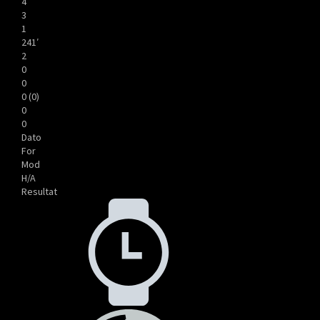
4
3
1
241′
2
0
0
0 (0)
0
0
Dato
For
Mod
H/A
Resultat