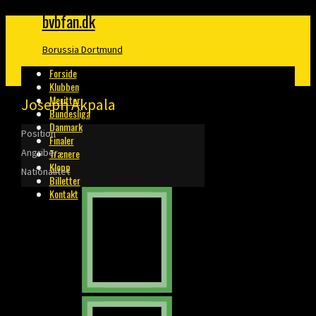
bvbfan.dk
Borussia Dortmund
Forside
Klubben
Meritter
Joseph Akpala
Bundesliga
Danmark
Position
Finaler
Angriber
Trænere
Klopp
Nationalitet
Billetter
Kontakt