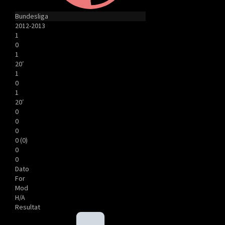
Bundesliga
2012-2013
1
0
1
20′
1
0
1
20′
0
0
0
0 (0)
0
0
Dato
For
Mod
H/A
Resultat