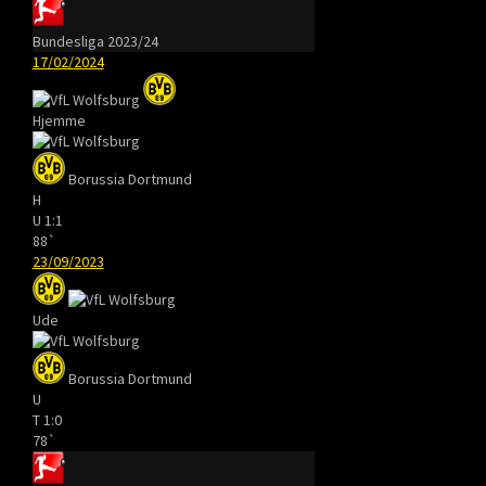
Bundesliga 2023/24
17/02/2024
Hjemme
Borussia Dortmund
H
U
1:1
88`
23/09/2023
Ude
Borussia Dortmund
U
T
1:0
78`