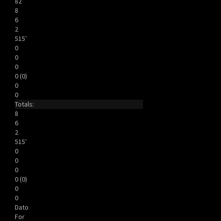
82′
8
6
2
515′
0
0
0
0 (0)
0
0
Totals:
8
6
2
515′
0
0
0
0 (0)
0
0
Dato
For