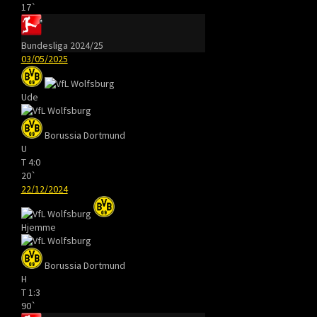
17`
Bundesliga 2024/25
03/05/2025
Ude
Borussia Dortmund
U
T
4:0
20`
22/12/2024
Hjemme
Borussia Dortmund
H
T
1:3
90`