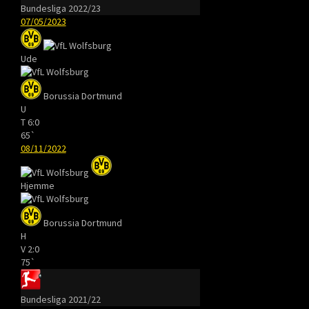
Bundesliga 2022/23
07/05/2023
Ude
Borussia Dortmund
U
T
6:0
65`
08/11/2022
Hjemme
Borussia Dortmund
H
V
2:0
75`
Bundesliga 2021/22