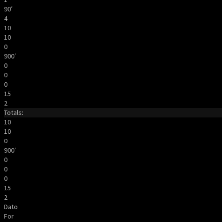
90′
4
10
10
0
900′
0
0
0
15
2
Totals:
10
10
0
900′
0
0
0
15
2
Dato
For