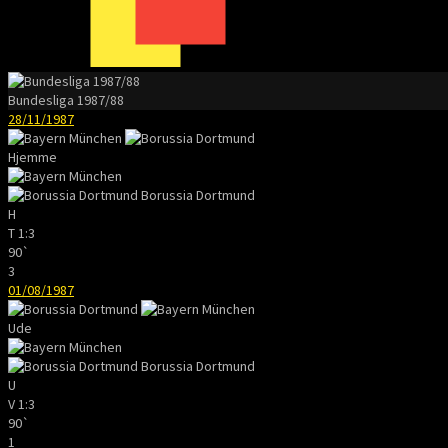
Bundesliga 1987/88
28/11/1987
Hjemme
Borussia Dortmund
H
T
1:3
90`
3
01/08/1987
Ude
Borussia Dortmund
U
V
1:3
90`
1