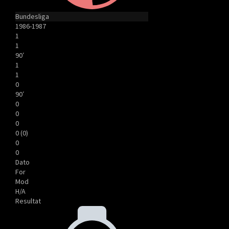
Bundesliga
1986-1987
1
1
90′
1
1
0
90′
0
0
0
0 (0)
0
0
Dato
For
Mod
H/A
Resultat