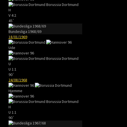
Borussia Dortmund
H
V
4:2
45`
Bundesliga 1968/69
18/01/1969
Ude
Borussia Dortmund
U
U
1:1
90`
24/08/1968
Hjemme
Borussia Dortmund
H
U
1:1
90`