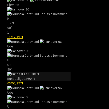
Hjemme
Borussia Dortmund
H
T
2:3
90`
1
11/12/1971
Ude
Borussia Dortmund
U
U
1:1
90`
Bundesliga 1970/71
05/06/1971
Ude
Borussia Dortmund
U