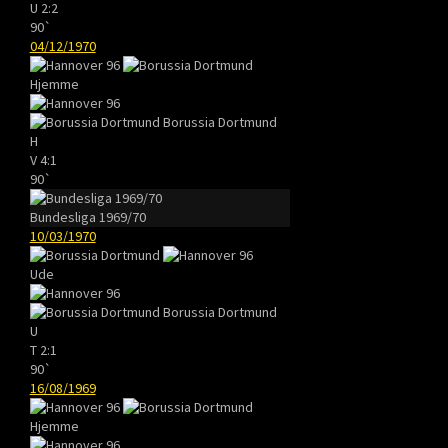
U
2:2
90`
04/12/1970
Hjemme
Borussia Dortmund
H
V
4:1
90`
Bundesliga 1969/70
10/03/1970
Ude
Borussia Dortmund
U
T
2:1
90`
16/08/1969
Hjemme