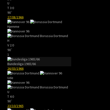
U
T
3:0
90`
27/08/1966
Hjemme
Borussia Dortmund
H
V
2:0
90`
1
Bundesliga 1965/66
26/03/1966
Ude
Borussia Dortmund
U
T
4:0
90`
23/10/1965