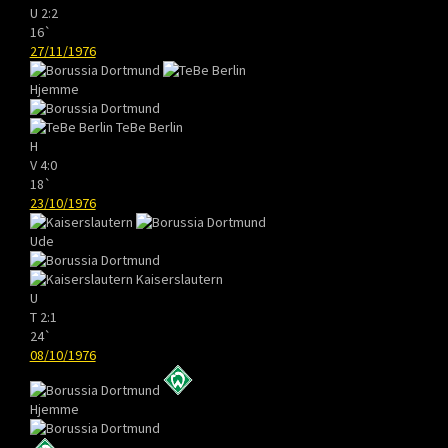
U
2:2
16`
27/11/1976
Hjemme
TeBe Berlin
H
V
4:0
18`
23/10/1976
Ude
Kaiserslautern
U
T
2:1
24`
08/10/1976
Hjemme