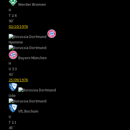
Werder Bremen
H
T
2:4
90`
02/10/1976
Hjemme
Bayern München
H
U
3:3
43`
25/09/1976
Ude
VfL Bochum
U
T
2:1
45`