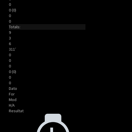
0
0 (0)
0
0
Totals:
9
3
6
311′
0
0
0
0 (0)
0
0
Dato
For
Mod
H/A
Resultat