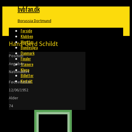
bvbfan.dk
Borussia Dortmund
Forside
Klubben
Meritter
Hans-Gerd Schildt
Bundesliga
Danmark
Position
Finaler
Angriber
Trænere
Klopp
Nationalitet
Billetter
Kontakt
Fødselsdato
12/06/1952
Alder
74