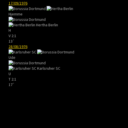
17/09/1976
Hjemme
Hertha Berlin
H
V
2:1
13`
28/08/1976
Ude
Karlsruher SC
U
T
2:1
17`