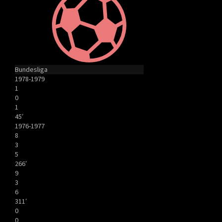
Bundesliga
1978-1979
1
0
1
45′
1976-1977
8
3
5
266′
9
3
6
311′
0
0