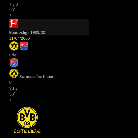
T
3:0
90`
3
Bundesliga 1999/00
11/04/2000
Ude
Borussia Dortmund
U
V
1:3
90`
1