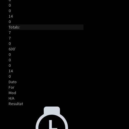
0
0
14
0
Totals:
7
7
0
630′
0
0
0
14
0
Dato
For
Mod
H/A
Resultat