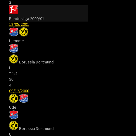
2
Bundesliga 2000/01
12/05/2001
Hjemme
Borussia Dortmund
H
T
1:4
90`
4
09/12/2000
Ude
Borussia Dortmund
U