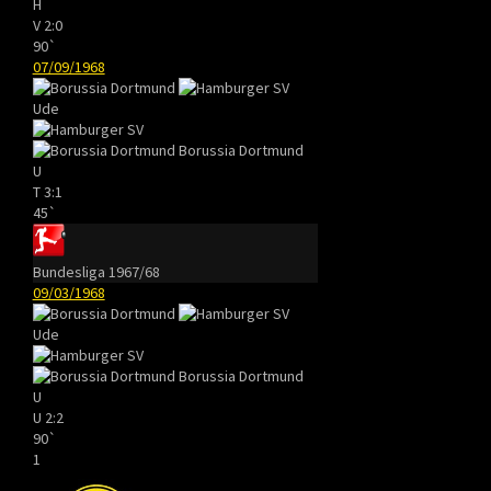
H
V
2:0
90`
07/09/1968
Ude
Borussia Dortmund
U
T
3:1
45`
Bundesliga 1967/68
09/03/1968
Ude
Borussia Dortmund
U
U
2:2
90`
1