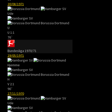
20/08/1971
Ude
Borussia Dortmund
U
U
1:1
76`
Bundesliga 1970/71
29/05/1971
Hjemme
Borussia Dortmund
H
V
2:1
90`
27/11/1970
Ude