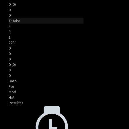
0 (0)
0
0
Totals:
4
3
1
223′
0
0
0
0 (0)
0
0
Dato
For
Mod
H/A
Resultat