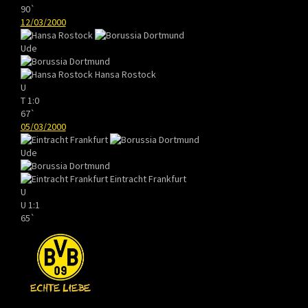
90`
12/03/2000
Ude
Hansa Rostock
U
T
1:0
67`
05/03/2000
Ude
Eintracht Frankfurt
U
U
1:1
65`