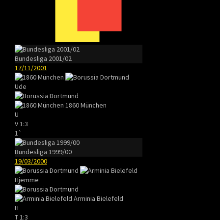
Bundesliga 2001/02
17/11/2001
Ude
1860 München
U
V
1:3
1`
Bundesliga 1999/00
19/03/2000
Hjemme
Arminia Bielefeld
H
T
1:3