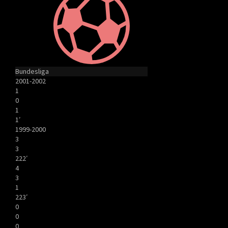
Bundesliga
2001-2002
1
0
1
1′
1999-2000
3
3
222′
4
3
1
223′
0
0
0