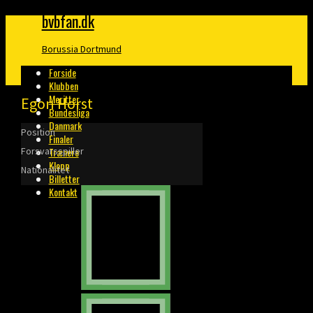
bvbfan.dk
Borussia Dortmund
Forside
Klubben
Meritter
Egon Horst
Bundesliga
Danmark
Position
Finaler
Forsvarsspiller
Trænere
Klopp
Nationalitet
Billetter
Kontakt