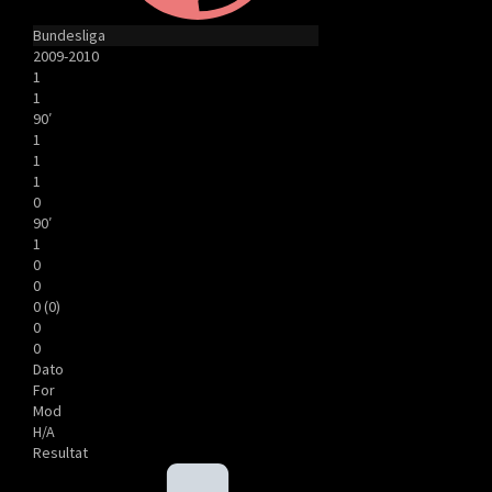
Bundesliga
2009-2010
1
1
90′
1
1
1
0
90′
1
0
0
0 (0)
0
0
Dato
For
Mod
H/A
Resultat