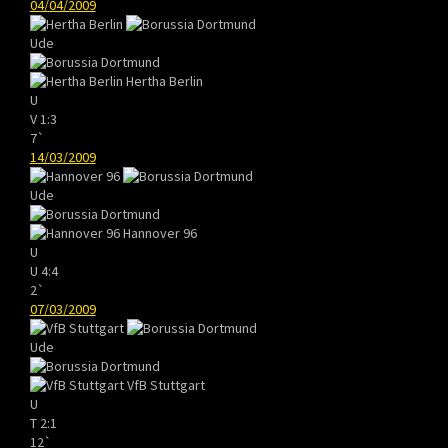
04/04/2009
Ude
Hertha Berlin
U
V
1:3
7`
14/03/2009
Ude
Hannover 96
U
U
4:4
2`
07/03/2009
Ude
VfB Stuttgart
U
T
2:1
12`