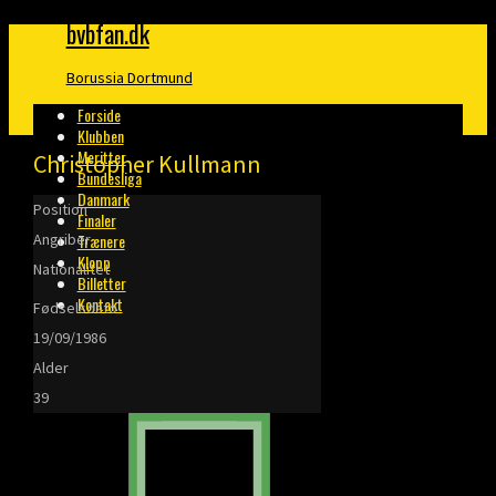
bvbfan.dk
Borussia Dortmund
Forside
Klubben
Meritter
Christopher Kullmann
Bundesliga
Danmark
Position
Finaler
Angriber
Trænere
Klopp
Nationalitet
Billetter
Kontakt
Fødselsdato
19/09/1986
Alder
39