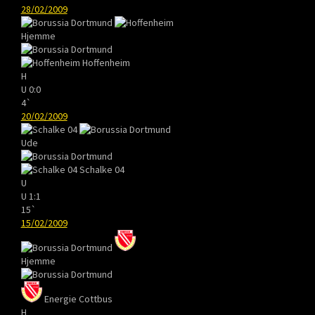
28/02/2009
Hjemme
Hoffenheim
H
U
0:0
4`
20/02/2009
Ude
Schalke 04
U
U
1:1
15`
15/02/2009
Hjemme
Energie Cottbus
H