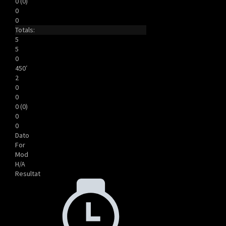
0 (0)
0
0
Totals:
5
5
0
450′
2
0
0
0 (0)
0
0
Dato
For
Mod
H/A
Resultat