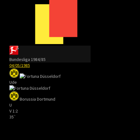
Bundesliga 1984/85
04/05/1985
Ude
Borussia Dortmund
U
V
1:2
35`