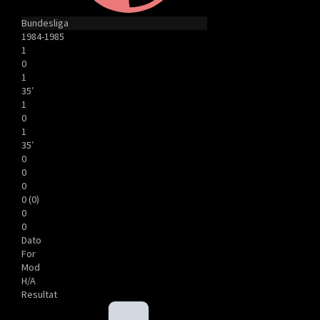
Bundesliga
1984-1985
1
0
1
35′
1
0
1
35′
0
0
0
0 (0)
0
0
Dato
For
Mod
H/A
Resultat