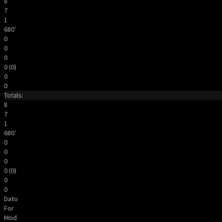
8
7
1
680′
0
0
0
0 (0)
0
0
Totals:
8
7
1
680′
0
0
0
0 (0)
0
0
Dato
For
Mod