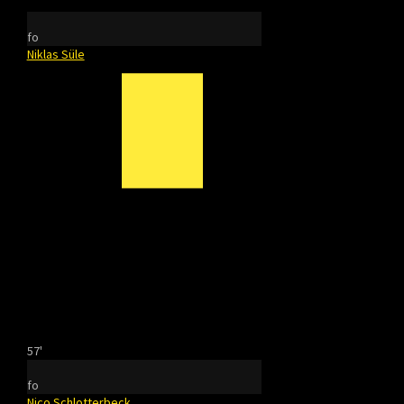
fo
Niklas Süle
57'
fo
Nico Schlotterbeck