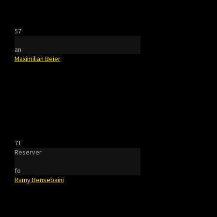
57'
an
Maximilian Beier
71'
Reserver
fo
Ramy Bensebaini