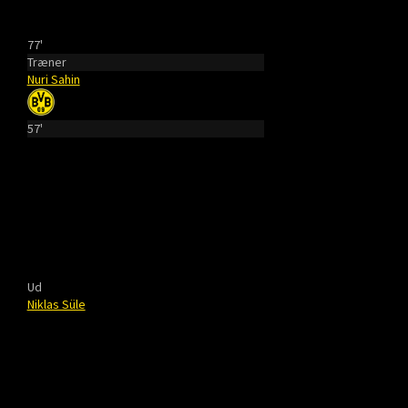
77'
Træner
Nuri Sahin
57'
Ud
Niklas Süle