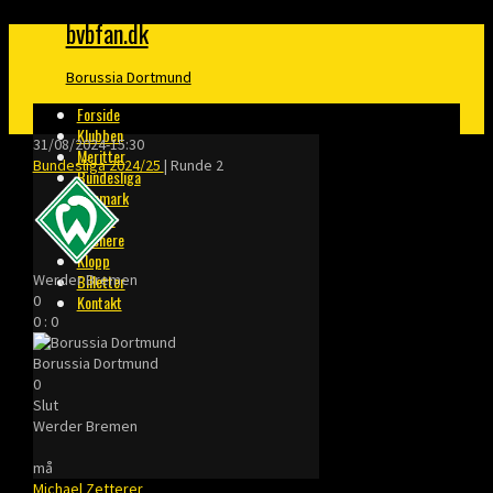
bvbfan.dk
Borussia Dortmund
Forside
Klubben
31/08/2024
-
15:30
Meritter
Bundesliga 2024/25
| Runde 2
Bundesliga
Danmark
Finaler
Trænere
Klopp
Werder Bremen
Billetter
0
Kontakt
0
:
0
Borussia Dortmund
0
Slut
Werder Bremen
må
Michael Zetterer