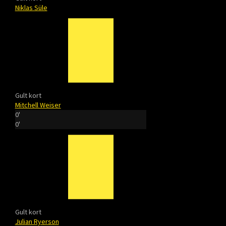
Niklas Süle
Gult kort
Mitchell Weiser
0'
0'
Gult kort
Julian Ryerson