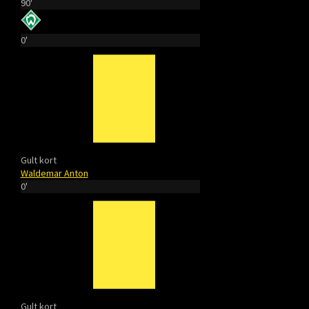
90'
0'
Gult kort
Waldemar Anton
0'
Gult kort