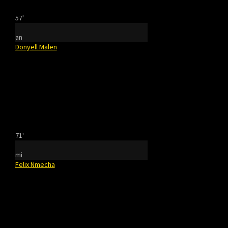
57'
an
Donyell Malen
71'
mi
Felix Nmecha