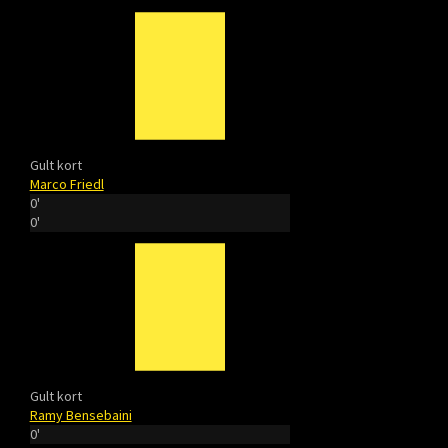
Gult kort
Marco Friedl
0'
0'
Gult kort
Ramy Bensebaini
0'