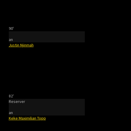
90'
an
Justin Njinmah
82'
Reserver
an
Keke Maximilian Topp