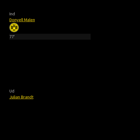
Ind
Donyell Malen
77'
Ud
Julian Brandt