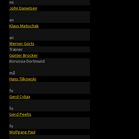
mi
John Danielsen
an
Klaus Matischak
an
Werner Görts
Træner
Günter Brocker
Borussia Dortmund
må
Hans Tilkowski
fo
Gerd Cyliax
fo
Gerd Peehs
fo
Wolfgang Paul