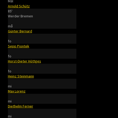
Mål
Arnold Schütz
85'
Werder Bremen
må
Günter Bernard
fo
Sepp Piontek
fo
Horst-Dieter Höttges
fo
Heinz Steinmann
mi
Max Lorenz
mi
Diethelm Ferner
mi