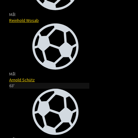
Mål
Reinhold Wosab
Mål
Arnold Schütz
63'