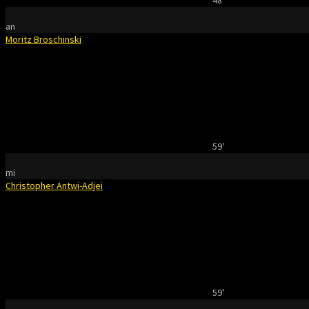
48'
an
Moritz Broschinski
59'
mi
Christopher Antwi-Adjei
59'