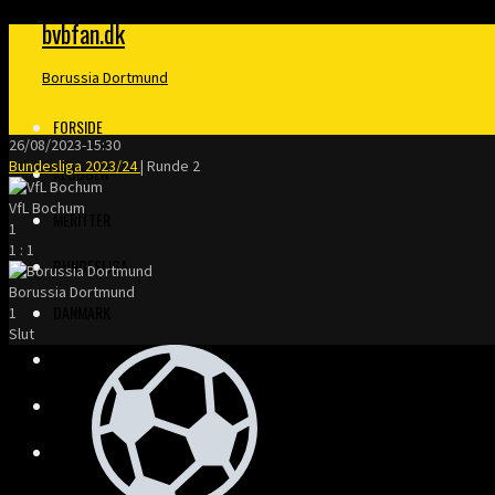
bvbfan.dk
Borussia Dortmund
FORSIDE
26/08/2023
-
15:30
Bundesliga 2023/24
| Runde 2
KLUBBEN
VfL Bochum
MERITTER
1
1
:
1
BUNDESLIGA
Borussia Dortmund
DANMARK
1
Slut
FINALER
TRÆNERE
KLOPP