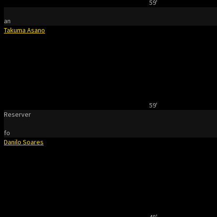
59'
an
Takuma Asano
59'
Reserver
fo
Danilo Soares