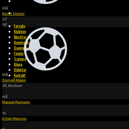
BILLETTER
Mål
KONTAKT
Kevin Stöger
13'
56'
Forside
Klubben
Meritter
Bundesliga
Danmark
Finaler
Trænere
Klopp
Billetter
Mål
Kontakt
Donyell Malen
VfL Bochum
må
Manuel Riemann
fo
Erhan Masovic