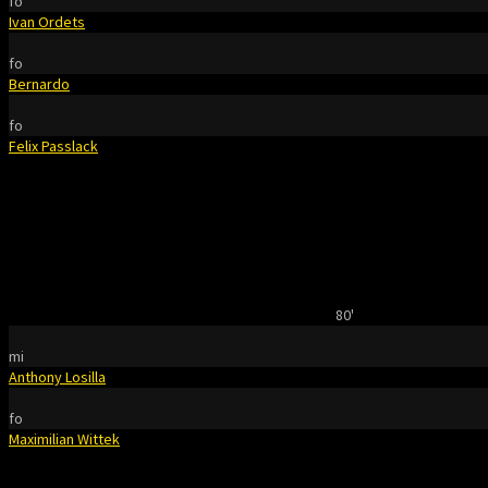
fo
Ivan Ordets
fo
Bernardo
fo
Felix Passlack
80'
mi
Anthony Losilla
fo
Maximilian Wittek