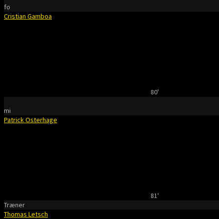
fo
Cristian Gamboa
80'
mi
Patrick Osterhage
81'
Træner
Thomas Letsch