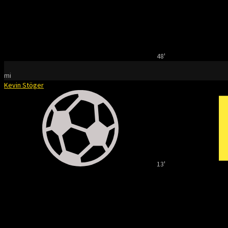
48'
mi
Kevin Stöger
13'