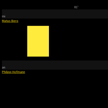
81'
mi
Matus Bero
an
Philipp Hofmann