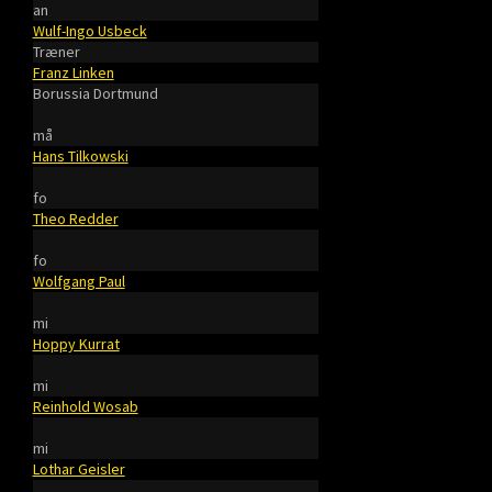
an
Wulf-Ingo Usbeck
Træner
Franz Linken
Borussia Dortmund
må
Hans Tilkowski
fo
Theo Redder
fo
Wolfgang Paul
mi
Hoppy Kurrat
mi
Reinhold Wosab
mi
Lothar Geisler