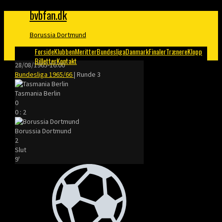
bvbfan.dk
Borussia Dortmund
Forside
Klubben
Meritter
Bundesliga
Danmark
Finaler
Trænere
Klopp
Billetter
Kontakt
28/08/1965
-
16:00
Bundesliga 1965/66
| Runde 3
Tasmania Berlin
0
0
:
2
Borussia Dortmund
2
Slut
9'