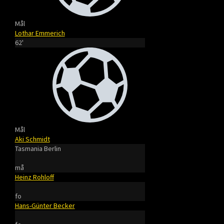
Mål
Lothar Emmerich
62'
Mål
Aki Schmidt
Tasmania Berlin
må
Heinz Rohloff
fo
Hans-Günter Becker