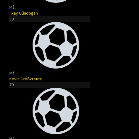
Mål
İlkay Gündogan
59'
Mål
Kevin Großkreutz
70'
Mål