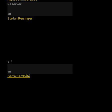
Reserver
an
Stefan Reisinger
71'
an
Garra Dembélé