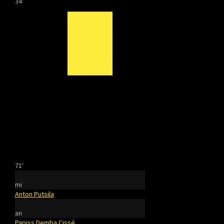
34'
71'
mi
Anton Putsila
an
Papiss Demba Cissé