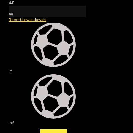
44'
an
Robert Lewandowski
7'
70'