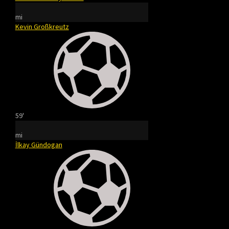
mi
Kevin Großkreutz
59'
mi
İlkay Gündogan