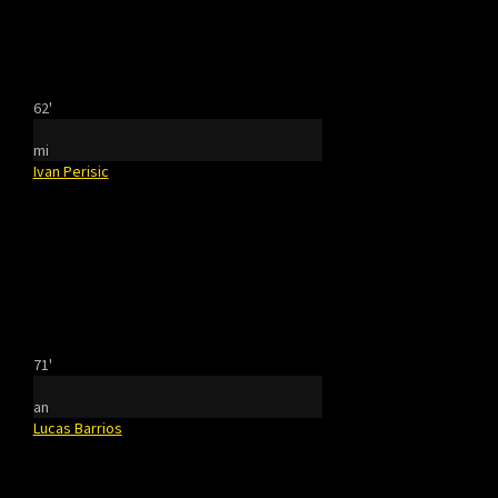
62'
mi
Ivan Perisic
71'
an
Lucas Barrios