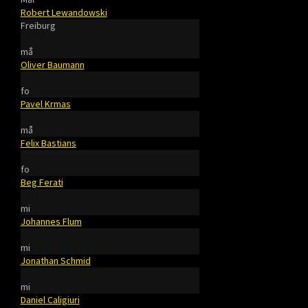
Robert Lewandowski
Freiburg
må
Oliver Baumann
fo
Pavel Krmas
må
Felix Bastians
fo
Beg Ferati
mi
Johannes Flum
mi
Jonathan Schmid
mi
Daniel Caligiuri