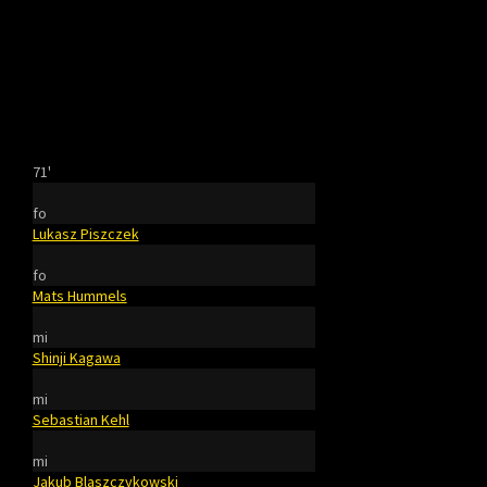
71'
fo
Lukasz Piszczek
fo
Mats Hummels
mi
Shinji Kagawa
mi
Sebastian Kehl
mi
Jakub Blaszczykowski