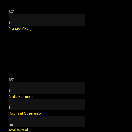
80'
fo
Manuel Akanji
85'
fo
Mats Hummels
fo
Raphaël Guerreiro
mi
Axel Witsel