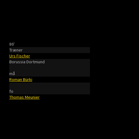
86'
Træner
Urs Fischer
Borussia Dortmund
må
Roman Bürki
fo
Thomas Meunier