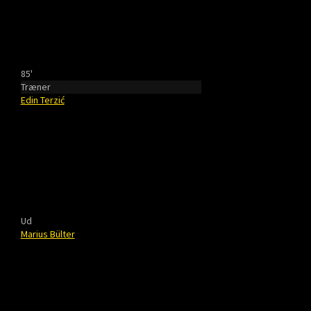
85'
Træner
Edin Terzić
Ud
Marius Bülter