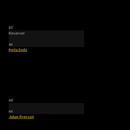
85'
Reserver
an
Keita Endo
66'
mi
Julian Ryerson