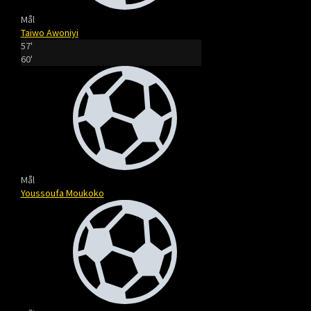
Mål
Taiwo Awoniyi
57'
60'
Mål
Youssoufa Moukoko