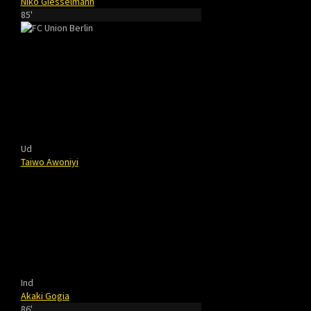
Niko Giesselmann
85'
Ud
Taiwo Awoniyi
Ind
Akaki Gogia
86'