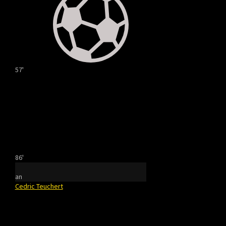
57'
86'
an
Cedric Teuchert