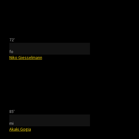
72'
fo
Niko Giesselmann
85'
mi
Akaki Gogia