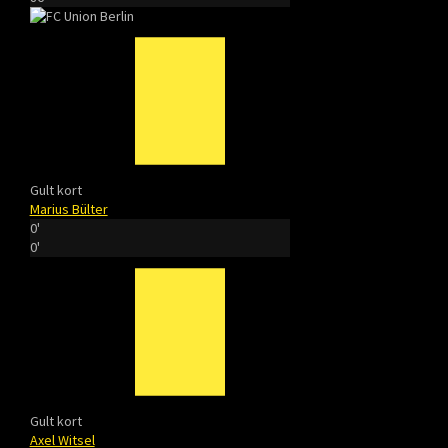
Gult kort
Marius Bülter
0'
0'
Gult kort
Axel Witsel