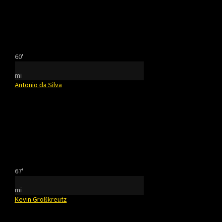
60'
mi
Antonio da Silva
67'
mi
Kevin Großkreutz