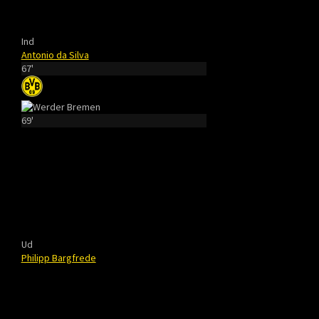
Ind
Antonio da Silva
67'
69'
Ud
Philipp Bargfrede