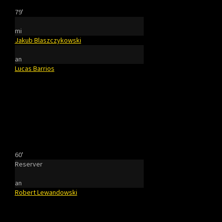
79'
mi
Jakub Blaszczykowski
an
Lucas Barrios
60'
Reserver
an
Robert Lewandowski