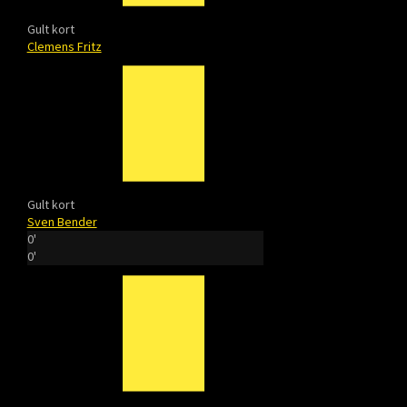
Gult kort
Clemens Fritz
Gult kort
Sven Bender
0'
0'