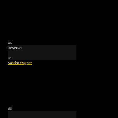
66'
Reserver
an
Sandro Wagner
66'