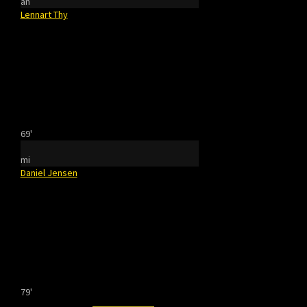
an
Lennart Thy
69'
mi
Daniel Jensen
79'