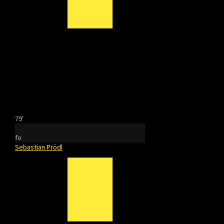
79'
fo
Sebastian Prödl