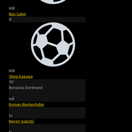
Mål
Nuri Sahin
9'
Mål
Shinji Kagawa
70'
Borussia Dortmund
må
Roman Weidenfeller
fo
Neven Subotić