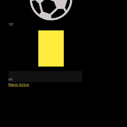
70'
mi
Mario Götze