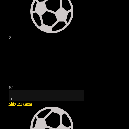
9'
67'
mi
Shinji Kagawa