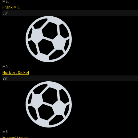
Mål
Frank Mill
58'
Mål
Norbert Dickel
73'
Mål
Michael Lusch