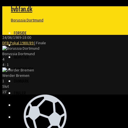
bvbfan.dk
Borussia Dortmund
FORSIDE
24/06/1989
-
18:00
DFB Pokal 1988/89
| Finale
KLUBBEN
Borussia Dortmund
MERITTER
4
4
:
1
BUNDESLIGA
Werder Bremen
DANMARK
1
Slut
15'
FINALER
TRÆNERE
KLOPP