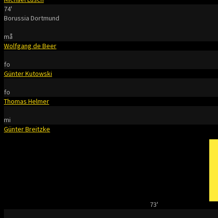
74'
Borussia Dortmund
må
Wolfgang de Beer
fo
Günter Kutowski
fo
Thomas Helmer
mi
Günter Breitzke
73'