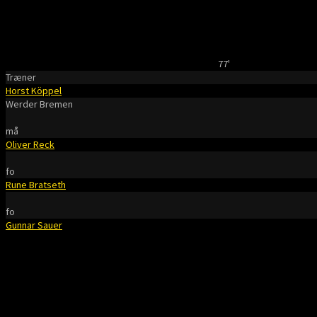
77'
Træner
Horst Köppel
Werder Bremen
må
Oliver Reck
fo
Rune Bratseth
fo
Gunnar Sauer