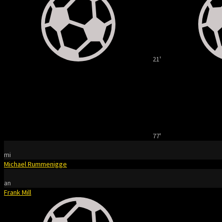
21'
77'
mi
Michael Rummenigge
an
Frank Mill