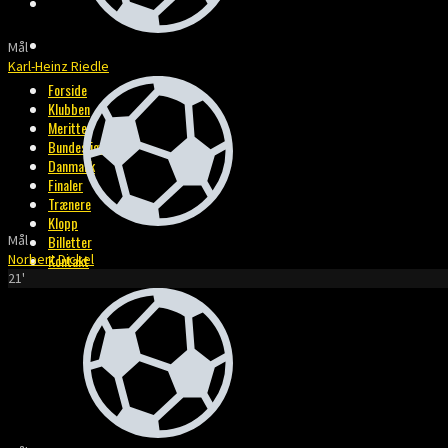
BILLETTER
KONTAKT
Mål
Karl-Heinz Riedle
Forside
Klubben
Meritter
Bundesliga
Danmark
Finaler
Trænere
Klopp
Mål
Billetter
Norbert Dickel
Kontakt
21'