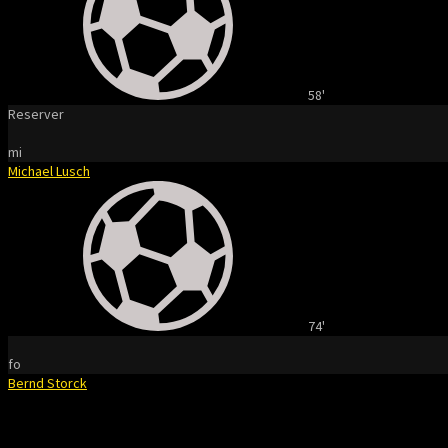
58'
Reserver
mi
Michael Lusch
74'
fo
Bernd Storck