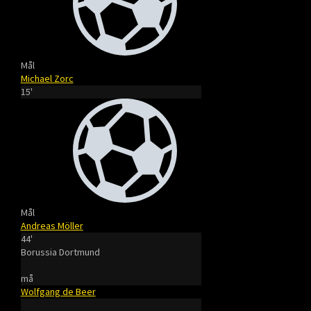
Mål
Michael Zorc
15'
Mål
Andreas Möller
44'
Borussia Dortmund
må
Wolfgang de Beer