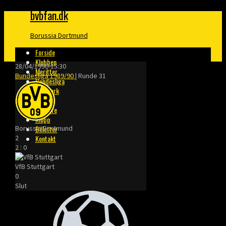
bvbfan.dk
Borussia Dortmund
Forside
Klubben
28/04/1990
-
15:30
Meritter
Bundesliga 1989/90
| Runde 31
Bundesliga
Danmark
Finaler
Trænere
Klopp
Borussia Dortmund
Billetter
2
Kontakt
2
:
0
VfB Stuttgart
0
Slut