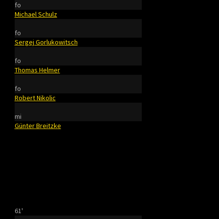
fo
Michael Schulz
fo
Sergej Gorlukowitsch
fo
Thomas Helmer
fo
Robert Nikolic
mi
Günter Breitzke
61'