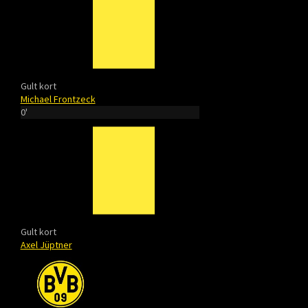
Gult kort
Michael Frontzeck
0'
Gult kort
Axel Jüptner