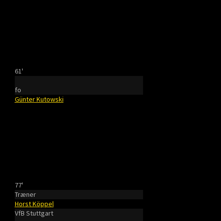
61'
fo
Günter Kutowski
77'
Træner
Horst Köppel
VfB Stuttgart