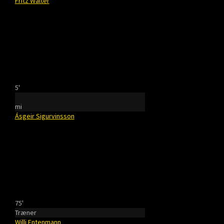
Fritz Walter
5'
mi
Ásgeir Sigurvinsson
75'
Træner
Willi Entenmann