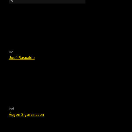
75'
Ud
José Basualdo
Ind
Ásgeir Sigurvinsson