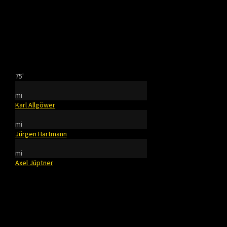
75'
mi
Karl Allgöwer
mi
Jürgen Hartmann
mi
Axel Jüptner