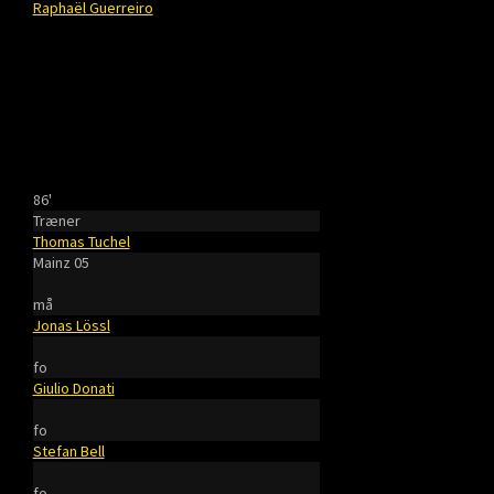
Raphaël Guerreiro
86'
Træner
Thomas Tuchel
Mainz 05
må
Jonas Lössl
fo
Giulio Donati
fo
Stefan Bell
fo