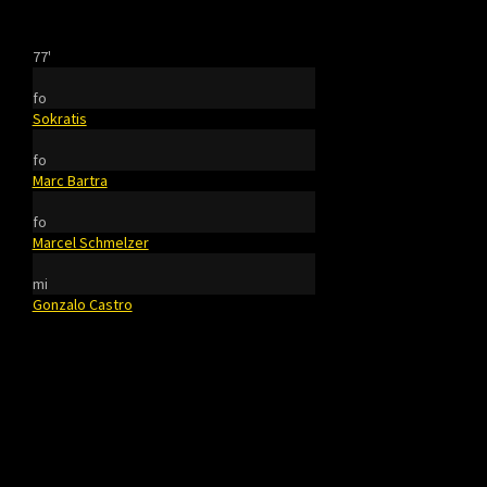
77'
fo
Sokratis
fo
Marc Bartra
fo
Marcel Schmelzer
mi
Gonzalo Castro