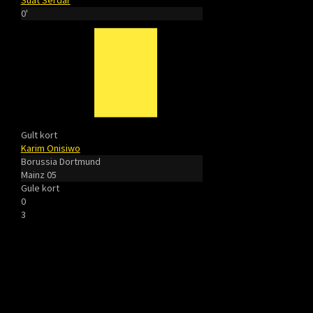
Suat Serdar
0'
Gult kort
Karim Onisiwo
Borussia Dortmund
Mainz 05
Gule kort
0
3