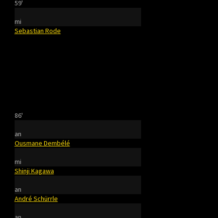
59'
mi
Sebastian Rode
86'
an
Ousmane Dembélé
mi
Shinji Kagawa
an
André Schürrle
an