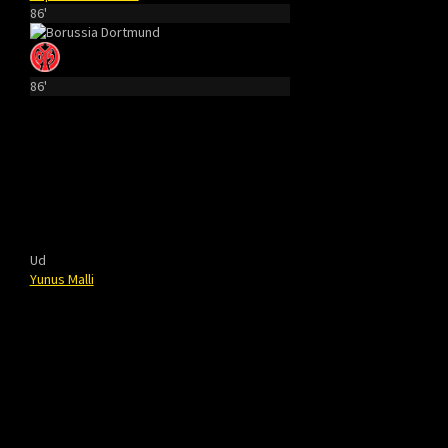
86'
86'
Ud
Yunus Malli