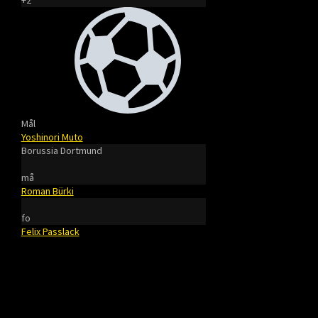
+2
Mål
Yoshinori Muto
Borussia Dortmund
må
Roman Bürki
fo
Felix Passlack