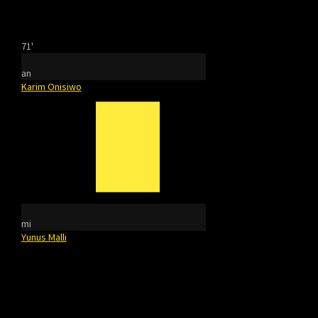
71'
an
Karim Onisiwo
mi
Yunus Malli