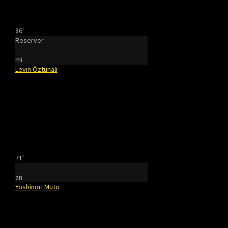
86'
Reserver
mi
Levin Öztunali
71'
an
Yoshinori Muto