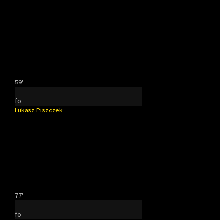
59'
fo
Lukasz Piszczek
77'
fo