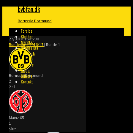
bvbfan.dk
Borussia Dortmund
Forside
Klubben
27/08/2016
-
15:30
Meritter
Bundesliga 2016/17
| Runde 1
Bundesliga
Danmark
Finaler
Trænere
Klopp
Borussia Dortmund
Billetter
2
Kontakt
2
:
1
Mainz 05
1
Slut