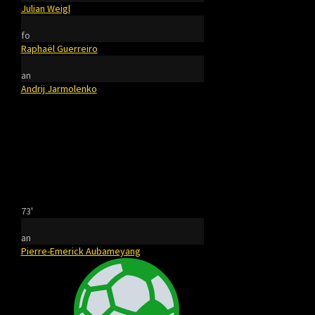
Julian Weigl
fo
Raphaël Guerreiro
an
Andrij Jarmolenko
73'
an
Pierre-Emerick Aubameyang