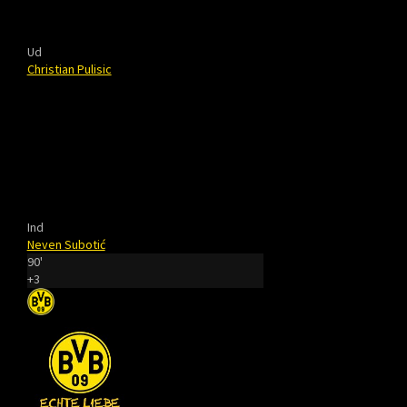
Ud
Christian Pulisic
Ind
Neven Subotić
90'
+3