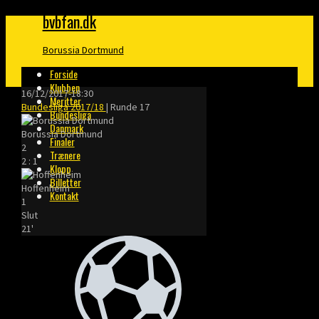
bvbfan.dk
Borussia Dortmund
Forside
Klubben
16/12/2017
-
18:30
Meritter
Bundesliga 2017/18
| Runde 17
Bundesliga
Danmark
Borussia Dortmund
Finaler
2
Trænere
2
:
1
Klopp
Billetter
Hoffenheim
Kontakt
1
Slut
21'