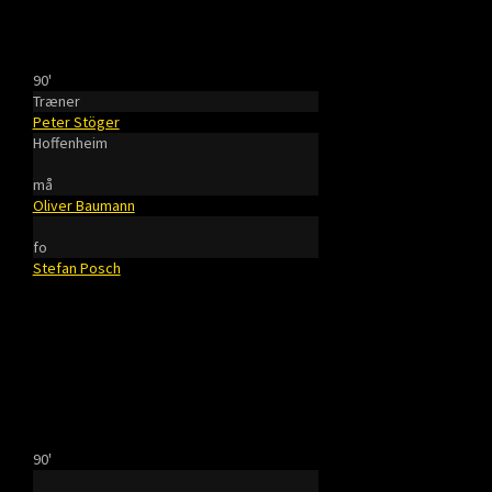
90'
Træner
Peter Stöger
Hoffenheim
må
Oliver Baumann
fo
Stefan Posch
90'