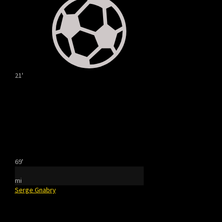
21'
69'
mi
Serge Gnabry