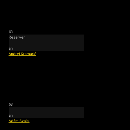
63'
Reserver
an
Andrej Kramarić
63'
an
Adám Szalai