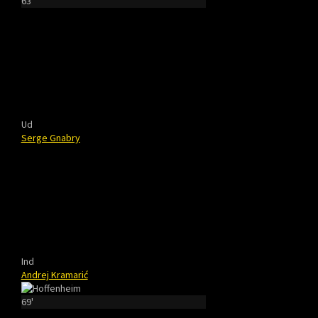
63'
Ud
Serge Gnabry
Ind
Andrej Kramarić
69'