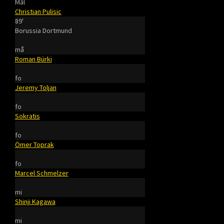
Mål
Christian Pulisic
89'
Borussia Dortmund
må
Roman Bürki
fo
Jeremy Toljan
fo
Sokratis
fo
Ömer Toprak
fo
Marcel Schmelzer
mi
Shinji Kagawa
mi