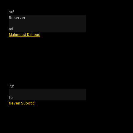
90'
Reserver
mi
Mahmoud Dahoud
73'
fo
Neven Subotić