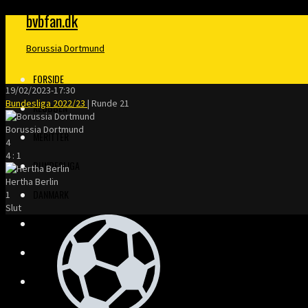
bvbfan.dk
Borussia Dortmund
FORSIDE
19/02/2023
-
17:30
Bundesliga 2022/23
| Runde 21
KLUBBEN
Borussia Dortmund
MERITTER
4
4
:
1
BUNDESLIGA
Hertha Berlin
DANMARK
1
Slut
FINALER
TRÆNERE
KLOPP