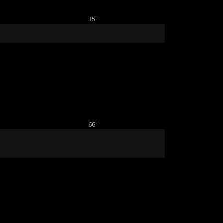
35'
66'