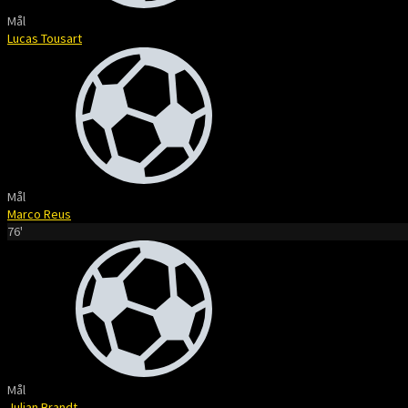
Mål
Lucas Tousart
Mål
Marco Reus
76'
Mål
Julian Brandt