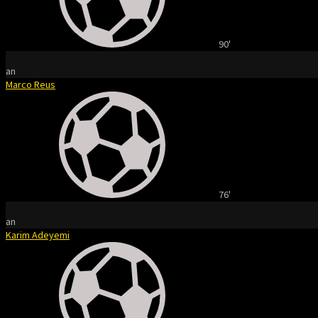
90'
an
Marco Reus
76'
an
Karim Adeyemi