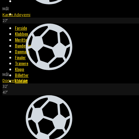
BILLETTER
Mål
KONTAKT
Karim Adeyemi
27'
Forside
Klubben
Meritter
Bundesliga
Danmark
Finaler
Trænere
Klopp
Mål
Billetter
Donyell Malen
Kontakt
32'
47'