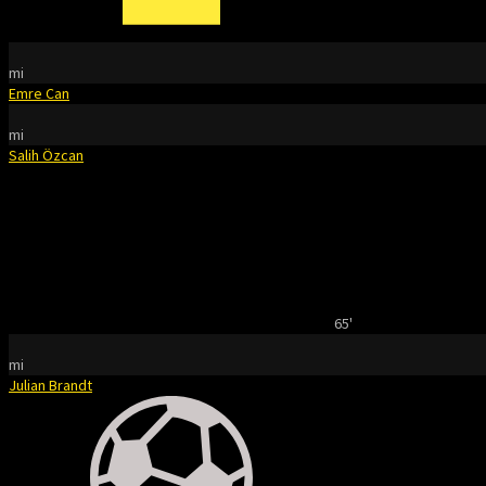
mi
Emre Can
mi
Salih Özcan
65'
mi
Julian Brandt