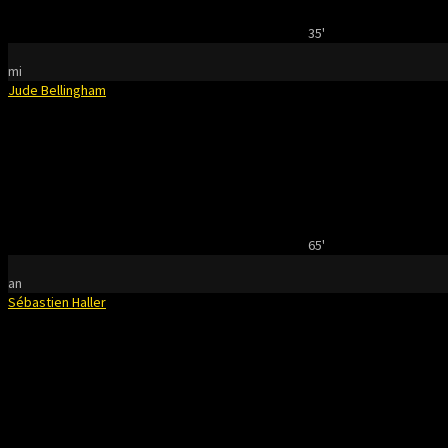
35'
mi
Jude Bellingham
65'
an
Sébastien Haller