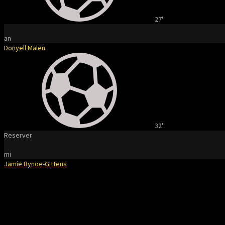
27'
an
Donyell Malen
32'
Reserver
mi
Jamie Bynoe-Gittens