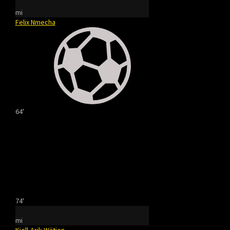
mi
Felix Nmecha
64'
74'
mi