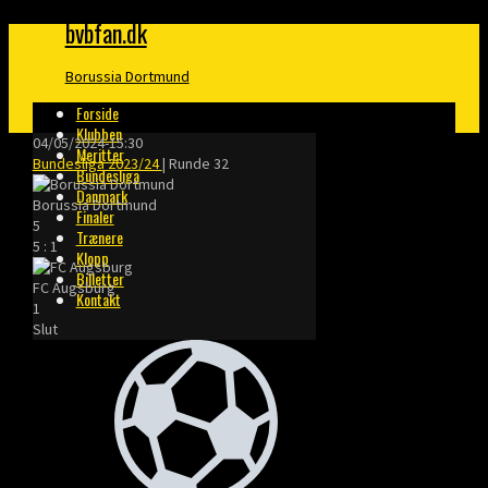
bvbfan.dk
Borussia Dortmund
Forside
Klubben
04/05/2024
-
15:30
Meritter
Bundesliga 2023/24
| Runde 32
Bundesliga
Danmark
Borussia Dortmund
Finaler
5
Trænere
5
:
1
Klopp
Billetter
FC Augsburg
Kontakt
1
Slut