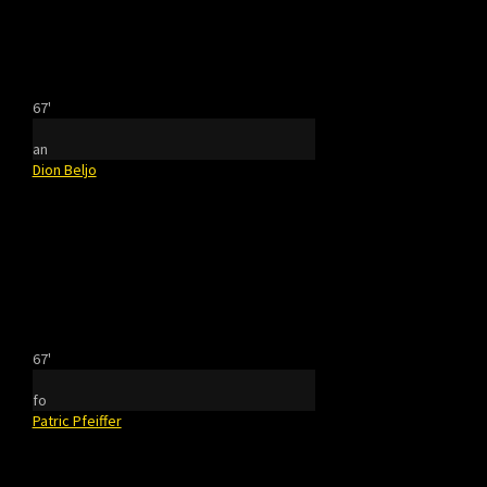
67'
an
Dion Beljo
67'
fo
Patric Pfeiffer