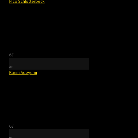
Nico Schlotterbeck
63'
an
Karim Adeyemi
63'
mi