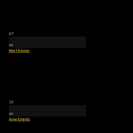
67'
mi
Mert Kömür
73'
an
Arne Engels