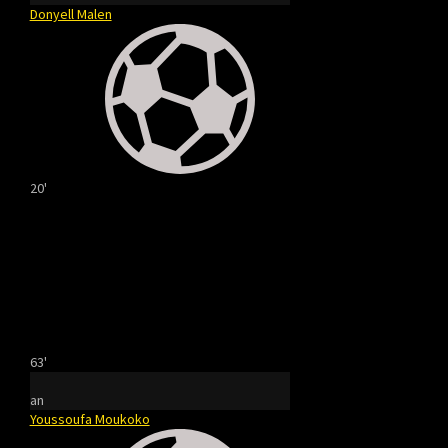
Donyell Malen
20'
63'
an
Youssoufa Moukoko