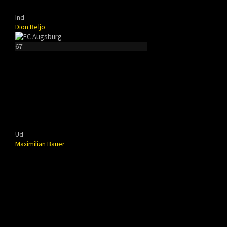
Ind
Dion Beljo
67'
Ud
Maximilian Bauer