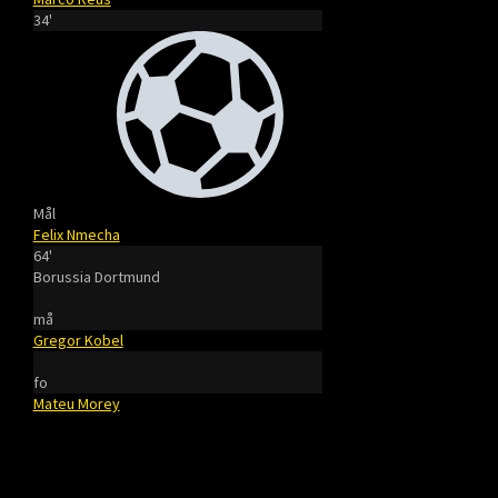
34'
Mål
Felix Nmecha
64'
Borussia Dortmund
må
Gregor Kobel
fo
Mateu Morey