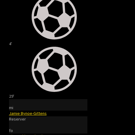
4'
29'
mi
Jamie Bynoe-Gittens
Reserver
fo