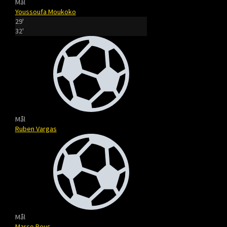
Mål
Youssoufa Moukoko
29'
32'
Mål
Ruben Vargas
Mål
Marco Reus