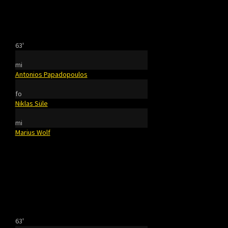
63'
mi
Antonios Papadopoulos
fo
Niklas Süle
mi
Marius Wolf
63'