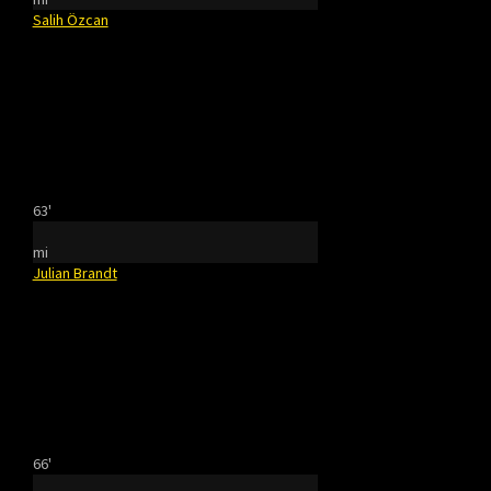
Salih Özcan
63'
mi
Julian Brandt
66'