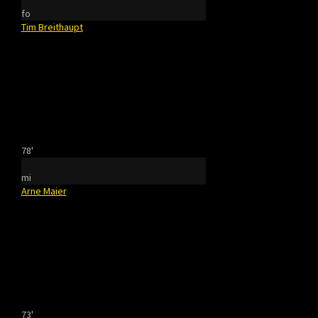
fo
Tim Breithaupt
78'
mi
Arne Maier
73'