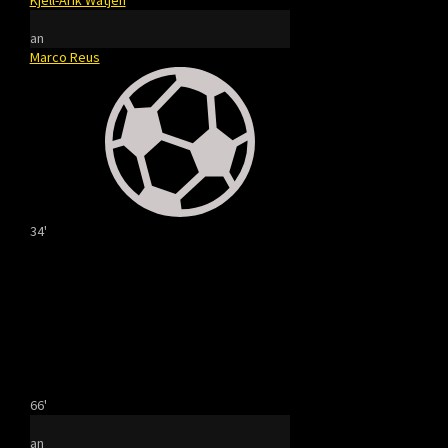
Kjell-Arik Wätjen
an
Marco Reus
34'
66'
an