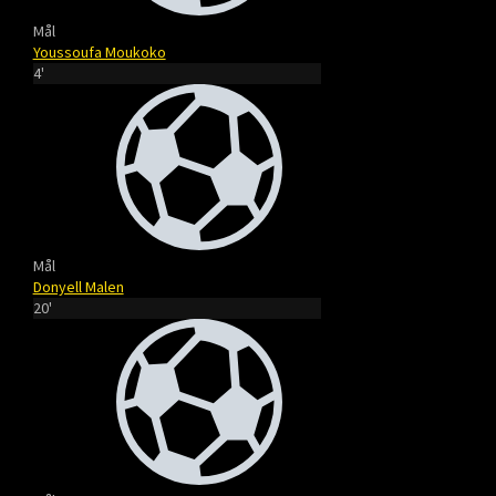
Mål
Youssoufa Moukoko
4'
Mål
Donyell Malen
20'