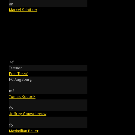
an
Marcel Sabitzer
74'
Træner
Edin Terzić
FC Augsburg
må
Tomas Koubek
fo
Jeffrey Gouweleeuw
fo
Maximilian Bauer