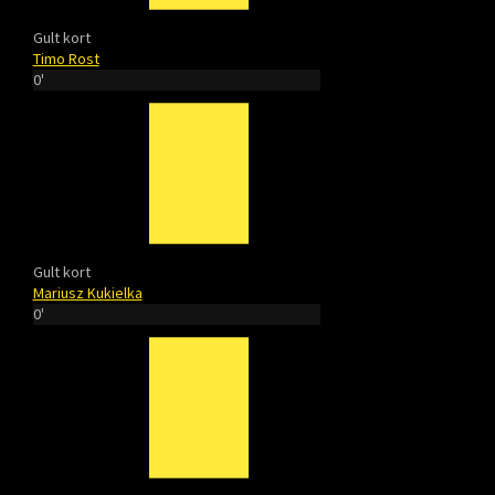
Gult kort
Timo Rost
0'
Gult kort
Mariusz Kukielka
0'