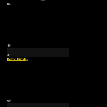
84'
46'
an
Delron Buckley
69'