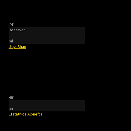
74'
Reserver
mi
Jiayi Shao
46'
an
Efstathios Aloneftis