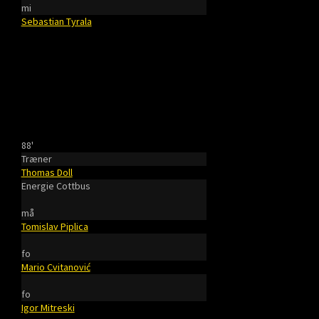
mi
Sebastian Tyrala
88'
Træner
Thomas Doll
Energie Cottbus
må
Tomislav Piplica
fo
Mario Cvitanović
fo
Igor Mitreski