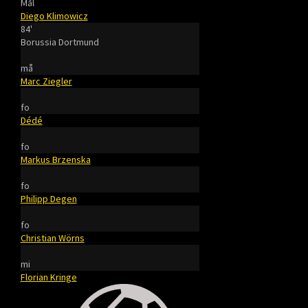
Mål
Diego Klimowicz
84'
Borussia Dortmund
må
Marc Ziegler
fo
Dédé
fo
Markus Brzenska
fo
Philipp Degen
fo
Christian Wörns
mi
Florian Kringe