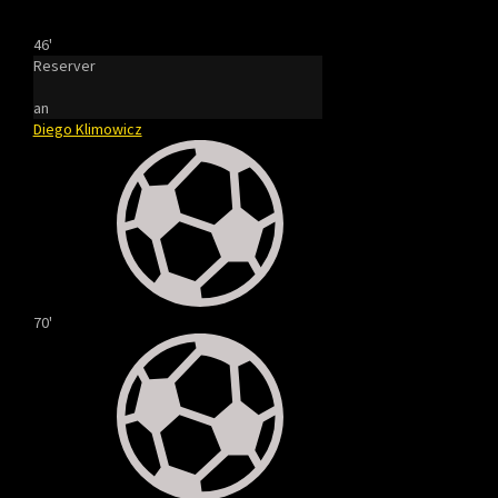
46'
Reserver
an
Diego Klimowicz
70'