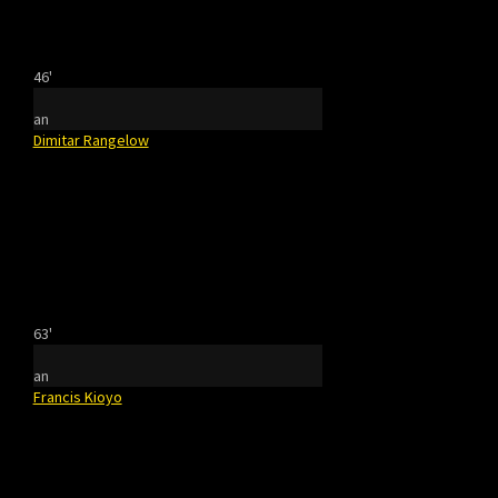
46'
an
Dimitar Rangelow
63'
an
Francis Kioyo