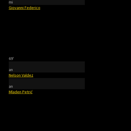
mi
Giovanni Federico
69'
an
Nelson Valdez
an
Mladen Petrić