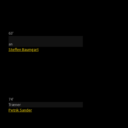
63'
an
Steffen Baumgart
74'
Træner
Petrik Sander