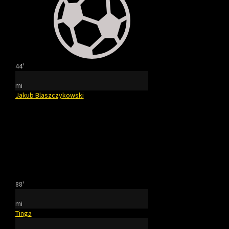
44'
mi
Jakub Blaszczykowski
88'
mi
Tinga