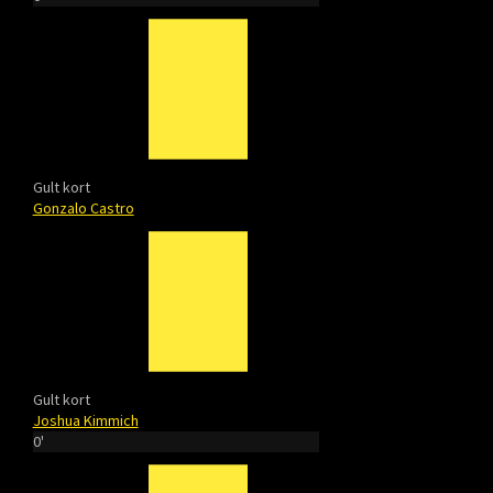
Gult kort
Gonzalo Castro
Gult kort
Joshua Kimmich
0'