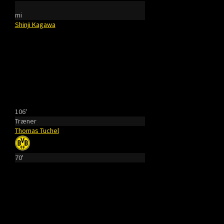
mi
Shinji Kagawa
106'
Træner
Thomas Tuchel
70'