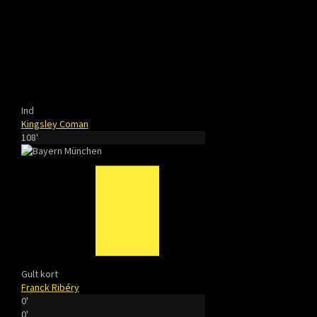
Ind
Kingsley Coman
108'
Gult kort
Franck Ribéry
0'
0'