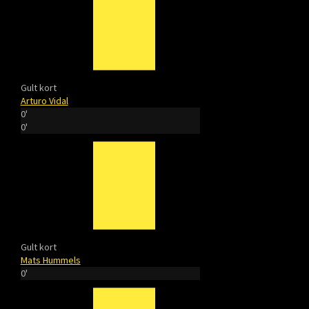
Gult kort
Arturo Vidal
0'
0'
Gult kort
Mats Hummels
0'