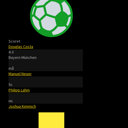
Scoret
Douglas Costa
4-3
Bayern München
må
Manuel Neuer
fo
Philipp Lahm
mi
Joshua Kimmich