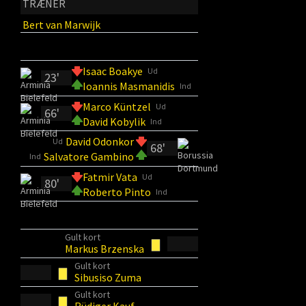
TRÆNER
Bert van Marwijk
Isaac Boakye
Ud
23'
Ioannis Masmanidis
Ind
Marco Küntzel
Ud
66'
David Kobylik
Ind
David Odonkor
Ud
68'
Salvatore Gambino
Ind
Fatmir Vata
Ud
80'
Roberto Pinto
Ind
Gult kort
Markus Brzenska
Gult kort
Sibusiso Zuma
Gult kort
Rüdiger Kauf