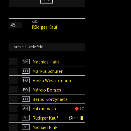
Mål
45'
Rüdiger Kauf
Arminia Bielefeld
Mathias Hain
MÅ
Markus Schuler
FO
Heiko Westermann
FO
Márcio Borges
FO
Bernd Korzynietz
FO
Fatmir Vata
AN
80'
Rüdiger Kauf
MI
45'
Michael Fink
MI