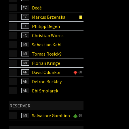
Dédé
FO
Markus Brzenska
FO
Philipp Degen
FO
Christian Wörns
FO
Sebastian Kehl
MI
Tomas Rosický
MI
Florian Kringe
MI
David Odonkor
AN
68'
Delron Buckley
AN
Ebi Smolarek
AN
RESERVER
Salvatore Gambino
MI
68'