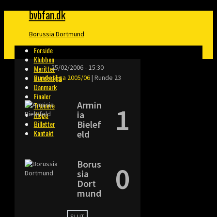
bvbfan.dk
Borussia Dortmund
Forside
Klubben
25/02/2006
-
15:30
Meritter
Bundesliga
Bundesliga 2005/06
| Runde 23
Danmark
Finaler
Armin
Trænere
1
ia
Klopp
Bielef
Billetter
Kontakt
eld
Borus
0
sia
Dort
mund
SLUT