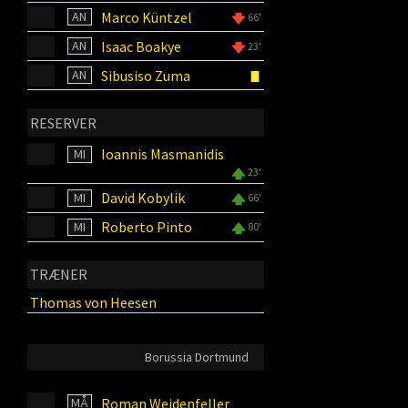
Marco Küntzel
AN
66'
Isaac Boakye
AN
23'
Sibusiso Zuma
AN
RESERVER
Ioannis Masmanidis
MI
23'
David Kobylik
MI
66'
Roberto Pinto
MI
80'
TRÆNER
Thomas von Heesen
Borussia Dortmund
Roman Weidenfeller
MÅ