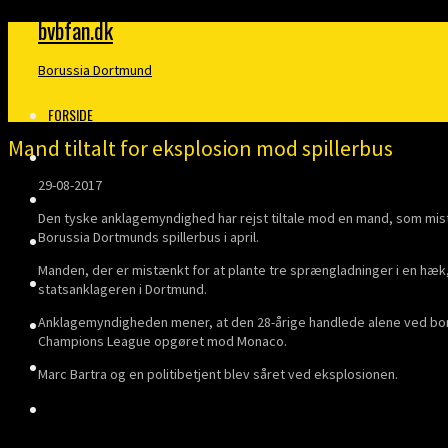
bvbfan.dk
Borussia Dortmund
FORSIDE
Mand tiltalt for eksplosion mod spillerbus
KLUBBEN
29-08-2017
MERITTER
Den tyske anklagemyndighed har rejst tiltale mod en mand, som mi
Borussia Dortmunds spillerbus i april.
BUNDESLIGA
Manden, der er mistænkt for at plante tre sprængladninger i en hæk, 
DANMARK
statsanklageren i Dortmund.
Anklagemyndigheden mener, at den 28-årige handlede alene ved bom
FINALER
Champions League opgøret mod Monaco.
TRÆNERE
Marc Bartra og en politibetjent blev såret ved eksplosionen.
KLOPP