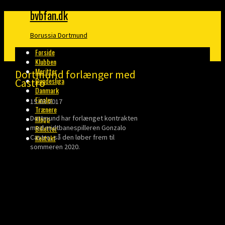
bvbfan.dk
Borussia Dortmund
Forside
Klubben
Meritter
Dortmund forlænger med
Bundesliga
Castro
Danmark
Finaler
15-03-2017
Trænere
Dortmund har forlænget kontrakten
Klopp
med midtbanespilleren Gonzalo
Billetter
Castro, så den løber frem til
Kontakt
sommeren 2020.